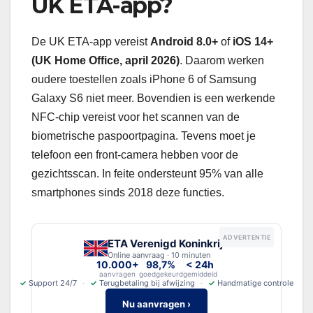
UK ETA-app?
De UK ETA-app vereist
Android 8.0+
of
iOS 14+
(UK Home Office, april 2026)
. Daarom werken
oudere toestellen zoals iPhone 6 of Samsung
Galaxy S6 niet meer. Bovendien is een werkende
NFC-chip vereist voor het scannen van de
biometrische paspoortpagina. Tevens moet je
telefoon een front-camera hebben voor de
gezichtsscan. In feite ondersteunt 95% van alle
smartphones sinds 2018 deze functies.
ADVERTENTIE
ETA Verenigd Koninkrijk
Online aanvraag · 10 minuten
10.000+
98,7%
< 24h
aanvragen
goedgekeurd
gemiddeld
✓
Support 24/7
✓
Terugbetaling bij afwijzing
✓
Handmatige controle
Nu aanvragen ›