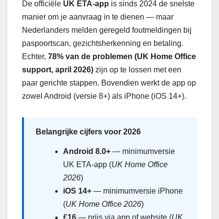
De officiële
UK ETA-app
is sinds 2024 de snelste
manier om je aanvraag in te dienen — maar
Nederlanders melden geregeld foutmeldingen bij
paspoortscan, gezichtsherkenning en betaling.
Echter,
78% van de problemen (UK Home Office
support, april 2026)
zijn op te lossen met een
paar gerichte stappen. Bovendien werkt de app op
zowel Android (versie 8+) als iPhone (iOS 14+).
Belangrijke cijfers voor 2026
Android 8.0+
— minimumversie
UK ETA-app (
UK Home Office
2026
)
iOS 14+
— minimumversie iPhone
(
UK Home Office 2026
)
£16
— prijs via app of website (
UK