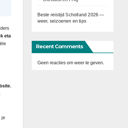
Beste reistijd Schotland 2026 —
weer, seizoenen en tips
nders
k eta
iële
Recent Comments
Geen reacties om weer te geven.
bsite.
K
 je