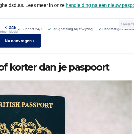
gheidsduur. Lees meer in onze
handleiding na een nieuw paspo
ADVERTE
< 24h
✓
Support 24/7
✓
Terugbetaling bij afwijzing
✓
Handmatige control
rd
gemiddeld
Nu aanvragen ›
of korter dan je paspoort