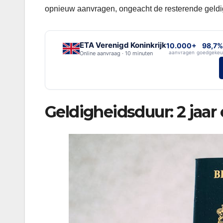
opnieuw aanvragen, ongeacht de resterende geldi
ETA Verenigd Koninkrijk
10.000+
98,7%
aanvragen
goedgekeu
Online aanvraag · 10 minuten
Geldigheidsduur: 2 jaar 