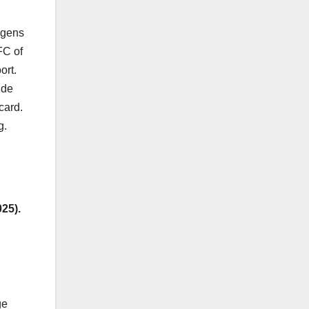
lgens
FC of
ort.
 de
card.
g.
25).
ge