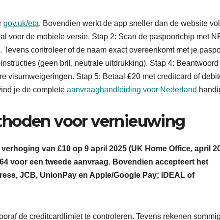
r
gov.uk/eta
. Bovendien werkt de app sneller dan de website vo
al voor de mobiele versie. Stap 2: Scan de paspoortchip met N
. Tevens controleer of de naam exact overeenkomt met je paspo
nstructies (geen bril, neutrale uitdrukking). Stap 4: Beantwoord
ere visumweigeringen. Stap 5: Betaal £20 met creditcard of debit
vind je de complete
aanvraaghandleiding voor Nederland
handi
thoden voor vernieuwing
verhoging van £10 op 9 april 2025 (UK Home Office, april 20
 £64 voor een tweede aanvraag. Bovendien accepteert het
press, JCB, UnionPay en Apple/Google Pay; iDEAL of
oraf de creditcardlimiet te controleren. Tevens rekenen sommi