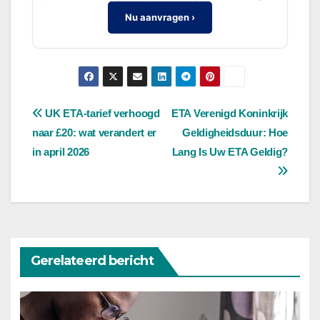
Nu aanvragen ›
Bericht
UK ETA-tarief verhoogd
ETA Verenigd Koninkrijk
naar £20: wat verandert er
Geldigheidsduur: Hoe
navigatie
in april 2026
Lang Is Uw ETA Geldig?
Gerelateerd bericht