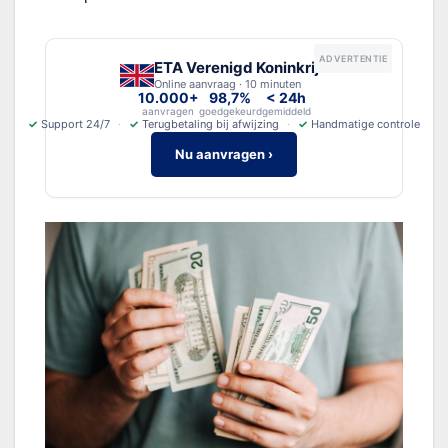
ADVERTENTIE
ETA Verenigd Koninkrijk
Online aanvraag · 10 minuten
10.000+
98,7%
< 24h
aanvragen
goedgekeurd
gemiddeld
✓
Support 24/7
✓
Terugbetaling bij afwijzing
✓
Handmatige controle
Nu aanvragen ›