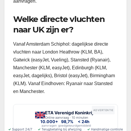
aanvragen.
Welke directe vluchten
naar UK zijn er?
Vanaf Amsterdam Schiphol: dagelijkse directe
vluchten naar London Heathrow (KLM, BA),
Gatwick (easyJet, Vueling), Stansted (Ryanair),
Manchester (KLM, easyJet), Edinburgh (KLM,
easyJet, dagelijks), Bristol (easyJet), Birmingham
(KLM). Vanaf Eindhoven: Ryanair naar Stansted
en Manchester.
ADVERTENTIE
ETA Verenigd Koninkrijk
Online aanvraag · 10 minuten
10.000+
98,7%
< 24h
aanvragen
goedgekeurd
gemiddeld
✓
Support 24/7
✓
Terugbetaling bij afwijzing
✓
Handmatige controle