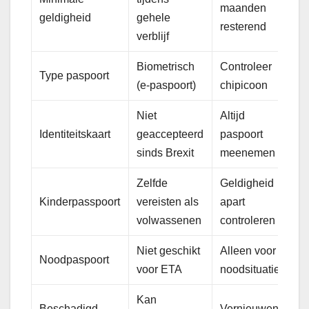
maanden
geldigheid
gehele
resterend
verblijf
Biometrisch
Controleer
Type paspoort
(e-paspoort)
chipicoon
Niet
Altijd
Identiteitskaart
geaccepteerd
paspoort
sinds Brexit
meenemen
Zelfde
Geldigheid
Kinderpasspoort
vereisten als
apart
volwassenen
controleren
Niet geschikt
Alleen voor
Noodpaspoort
voor ETA
noodsituaties
Kan
Beschadigd
Vernieuwen