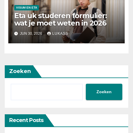
VISUM EN ETA
Eta uk studeren formulier:
wat je moet weten in 2026
JUN 30, 2026
LUKASS
Zoeken
Zoeken
Recent Posts