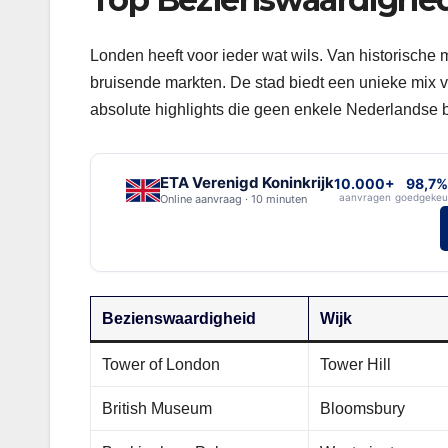
Londen heeft voor ieder wat wils. Van historisch
bruisende markten. De stad biedt een unieke mix van
absolute highlights die geen enkele Nederlandse
ETA Verenigd Koninkrijk
10.000+
98,7%
aanvragen
goedgekeu
Online aanvraag · 10 minuten
Bezienswaardigheid
Wijk
Tower of London
Tower Hill
British Museum
Bloomsbury