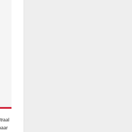
traal
naar