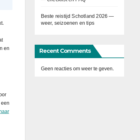
Beste reistijd Schotland 2026 —
weer, seizoenen en tips
t.
at
en en
Recent Comments
Geen reacties om weer te geven.
oor
u een
 naar