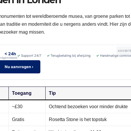
e monumenten tot wereldberoemde musea, van groene parken tot
 traditie en moderniteit die u nergens anders vindt. Hier zijn 
 bezoeker mag missen.
ADVERTE
< 24h
✓
Support 24/7
✓
Terugbetaling bij afwijzing
✓
Handmatige control
rd
gemiddeld
Nu aanvragen ›
Toegang
Tip
~£30
Ochtend bezoeken voor minder drukte
Gratis
Rosetta Stone is het topstuk