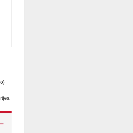
ro)
tjes.