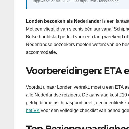
Bijgewerkt: 27 mei 2026 · Leestijd: 8 min · reisplanning
Londen bezoeken als Nederlander
is een fantast
Met een vliegtijd van slechts één uur vanaf Schiph
Britse hoofdstad perfect voor een lang weekend of 
Nederlandse bezoekers moeten weten: van de beste
accommodatie.
Voorbereidingen: ETA
Voordat u naar Londen vertrekt, moet u een ETA aa
alle Nederlandse reizigers. De aanvraag kost £10
geldig biometrisch paspoort heeft; een identiteits
het VK
voor een volledige checklist van benodigd
Top Bezienswaardighe