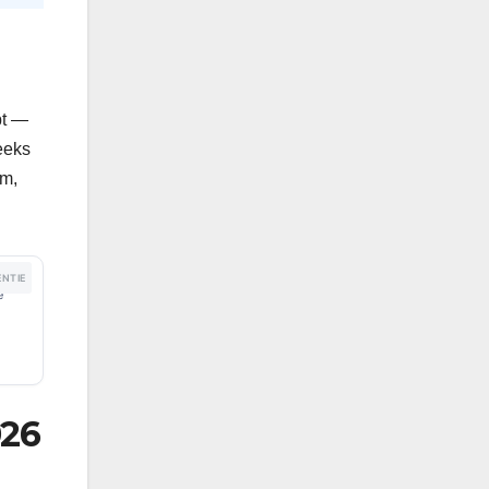
pt —
eeks
om,
NTIE
e
026