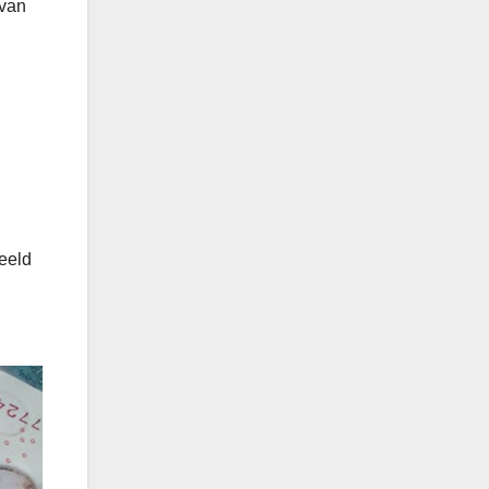
 van
beeld