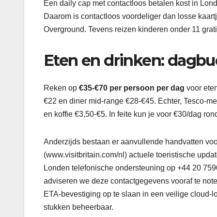
Een daily cap met contactloos betalen kost in Lo
Daarom is contactloos voordeliger dan losse kaartj
Overground. Tevens reizen kinderen onder 11 grat
Eten en drinken: dagbu
Reken op
€35-€70 per persoon per dag
voor eten
€22 en diner mid-range €28-€45. Echter, Tesco-meal
en koffie €3,50-€5. In feite kun je voor €30/dag 
Anderzijds bestaan er aanvullende handvatten voor
(www.visitbritain.com/nl) actuele toeristische up
Londen telefonische ondersteuning op +44 20 759
adviseren we deze contactgegevens vooraf te noter
ETA-bevestiging op te slaan in een veilige cloud-loca
stukken beheerbaar.