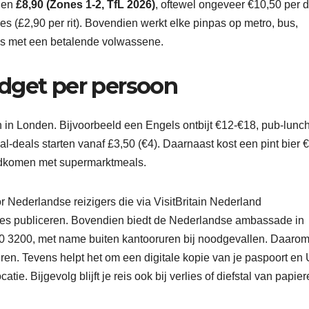
nden
£8,90 (Zones 1-2, TfL 2026)
, oftewel ongeveer €10,50 per 
es (£2,90 per rit). Bovendien werkt elke pinpas op metro, bus,
is met een betalende volwassene.
dget per persoon
 in Londen. Bijvoorbeeld een Engels ontbijt €12-€18, pub-lunc
-deals starten vanaf £3,50 (€4). Daarnaast kost een pint bier 
rondkomen met supermarktmeals.
 Nederlandse reizigers die via VisitBritain Nederland
dates publiceren. Bovendien biedt de Nederlandse ambassade in
0 3200, met name buiten kantooruren bij noodgevallen. Daaro
en. Tevens helpt het om een digitale kopie van je paspoort en
tie. Bijgevolg blijft je reis ook bij verlies of diefstal van papie