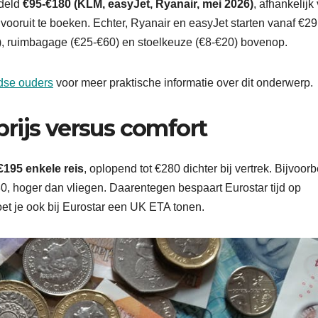
ddeld
€95-€180 (KLM, easyJet, Ryanair, mei 2026)
, afhankelijk
oruit te boeken. Echter, Ryanair en easyJet starten vanaf €29
), ruimbagage (€25-€60) en stoelkeuze (€8-€20) bovenop.
dse ouders
voor meer praktische informatie over dit onderwerp.
 prijs versus comfort
€195 enkele reis
, oplopend tot €280 dichter bij vertrek. Bijvoor
0, hoger dan vliegen. Daarentegen bespaart Eurostar tijd op
 je ook bij Eurostar een UK ETA tonen.