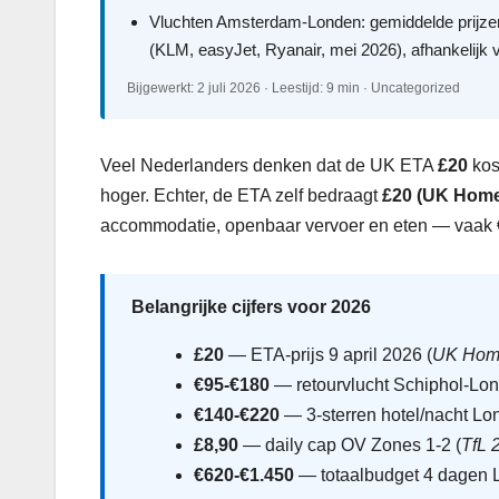
Vluchten Amsterdam-Londen: gemiddelde prijze
(KLM, easyJet, Ryanair, mei 2026), afhankelijk 
Bijgewerkt: 2 juli 2026 · Leestijd: 9 min · Uncategorized
Veel Nederlanders denken dat de UK ETA
£20
kost
hoger. Echter, de ETA zelf bedraagt
£20 (UK Home 
accommodatie, openbaar vervoer en eten — vaak
Belangrijke cijfers voor 2026
£20
— ETA-prijs 9 april 2026 (
UK Home
€95-€180
— retourvlucht Schiphol-Lon
€140-€220
— 3-sterren hotel/nacht Lo
£8,90
— daily cap OV Zones 1-2 (
TfL 
€620-€1.450
— totaalbudget 4 dagen 