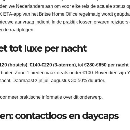
en we Nederlanders aan om voor elke reis de actuele status o
e UK ETA-app van het Britse Home Office regelmatig wordt geüpd
 nieuwe aanvraag indient. In de praktijk lossen ervaren reizigers
en te raadplegen.
t tot luxe per nacht
120 (hostels)
,
€140-€220 (3-sterren)
, tot
€280-€650 per nacht
s buiten Zone 1 bieden vaak deals onder €100. Bovendien zijn 
 nacht. Daarnaast zijn juli-augustus 30-50% duurder.
oor meer praktische informatie over dit onderwerp.
en: contactloos en daycaps