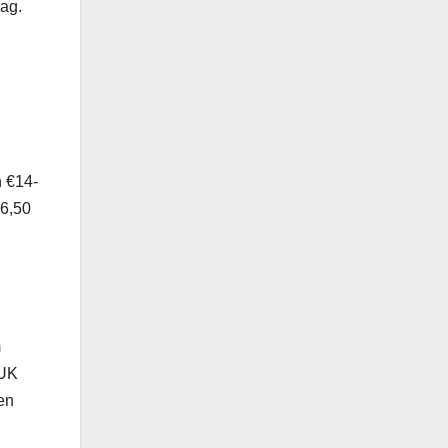
dag.
h €14-
€6,50
m
 UK
ren