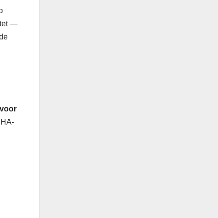
p
atet —
 de
 voor
YHA-