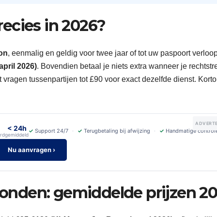
ecies in 2026?
on
, eenmalig en geldig voor twee jaar of tot uw paspoort verloo
pril 2026)
. Bovendien betaal je niets extra wanneer je rechtstr
vragen tussenpartijen tot £90 voor exact dezelfde dienst. Kort
ADVERTE
< 24h
✓
Support 24/7
✓
Terugbetaling bij afwijzing
✓
Handmatige control
rd
gemiddeld
Nu aanvragen ›
nden: gemiddelde prijzen 2