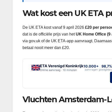
Wat kost een UK ETA pr
De UK ETA kost vanaf 9 april 2026
£20 per perso
dat is de officiële prijs van het
UK Home Office (9 a
via gov.uk of de UK ETA-app aanvraagt. Daarnaast 
betaal nooit meer dan £20.
ETA Verenigd Koninkrijk
10.000+
98,7%
aanvragen
goedgekeu
Online aanvraag · 10 minuten
Vluchten Amsterdam-Lo