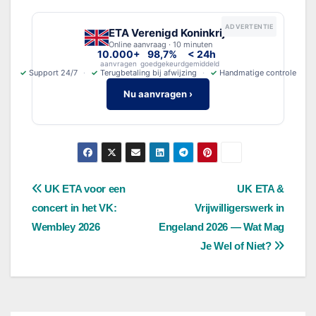
ADVERTENTIE
ETA Verenigd Koninkrijk
Online aanvraag · 10 minuten
10.000+
98,7%
< 24h
aanvragen
goedgekeurd
gemiddeld
✓
Support 24/7
✓
Terugbetaling bij afwijzing
✓
Handmatige controle
Nu aanvragen ›
Bericht
UK ETA voor een
UK ETA &
concert in het VK:
Vrijwilligerswerk in
navigatie
Wembley 2026
Engeland 2026 — Wat Mag
Je Wel of Niet?