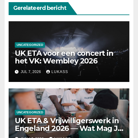
Gerelateerd bericht
UNCATEGORIZED
UK ETA voor een concert in
het VK: Wembley 2026
JUL 7, 2026
LUKASS
UNCATEGORIZED
UK ETA & Vrijwilligerswerk in
Engeland 2026 — Wat Mag Je
Wel of Niet?