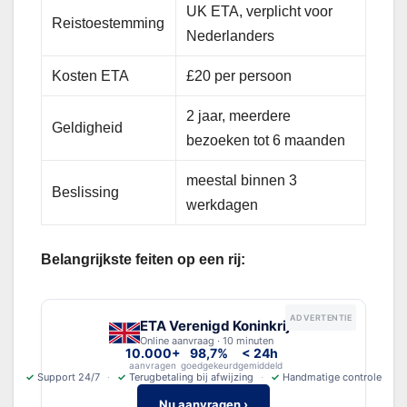
UK ETA, verplicht voor
Reistoestemming
Nederlanders
Kosten ETA
£20 per persoon
2 jaar, meerdere
Geldigheid
bezoeken tot 6 maanden
meestal binnen 3
Beslissing
werkdagen
Belangrijkste feiten op een rij:
ADVERTENTIE
ETA Verenigd Koninkrijk
Online aanvraag · 10 minuten
10.000+
98,7%
< 24h
aanvragen
goedgekeurd
gemiddeld
✓
Support 24/7
✓
Terugbetaling bij afwijzing
✓
Handmatige controle
Nu aanvragen ›