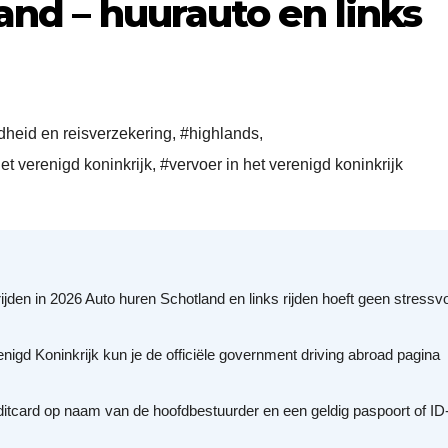
and – huurauto en links
heid en reisverzekering
,
#highlands
,
het verenigd koninkrijk
,
#vervoer in het verenigd koninkrijk
ijden in 2026 Auto huren Schotland en links rijden hoeft geen stressvo
renigd Koninkrijk kun je de officiële government driving abroad pagina
editcard op naam van de hoofdbestuurder en een geldig paspoort of ID