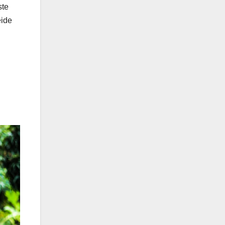
ste
eide