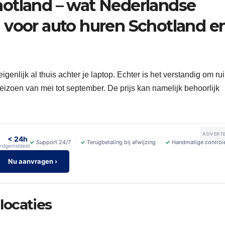
otland – wat Nederlandse
 voor auto huren Schotland e
enlijk al thuis achter je laptop. Echter is het verstandig om ru
seizoen van mei tot september. De prijs kan namelijk behoorlijk
ADVERTE
< 24h
✓
Support 24/7
✓
Terugbetaling bij afwijzing
✓
Handmatige control
rd
gemiddeld
Nu aanvragen ›
locaties