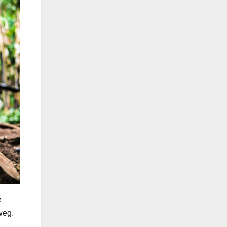
e
weg.