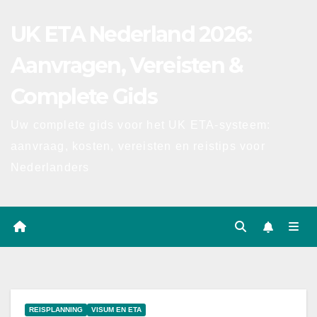
Ga
UK ETA Nederland 2026:
naar
inhoud
Aanvragen, Vereisten &
Complete Gids
Uw complete gids voor het UK ETA-systeem:
aanvraag, kosten, vereisten en reistips voor
Nederlanders
REISPLANNING
VISUM EN ETA