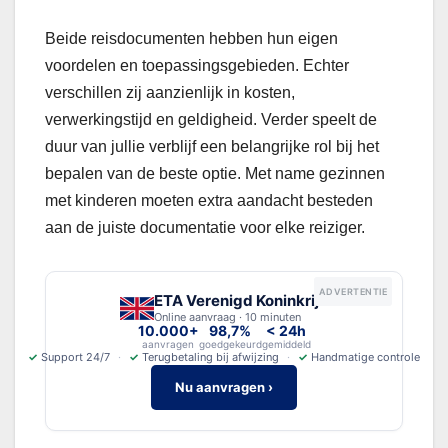
Beide reisdocumenten hebben hun eigen
voordelen en toepassingsgebieden. Echter
verschillen zij aanzienlijk in kosten,
verwerkingstijd en geldigheid. Verder speelt de
duur van jullie verblijf een belangrijke rol bij het
bepalen van de beste optie. Met name gezinnen
met kinderen moeten extra aandacht besteden
aan de juiste documentatie voor elke reiziger.
ADVERTENTIE
ETA Verenigd Koninkrijk
Online aanvraag · 10 minuten
10.000+
98,7%
< 24h
aanvragen
goedgekeurd
gemiddeld
✓
Support 24/7
✓
Terugbetaling bij afwijzing
✓
Handmatige controle
Nu aanvragen ›