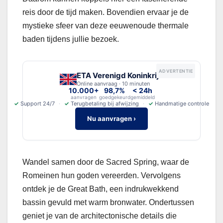
reis door de tijd maken. Bovendien ervaar je de
mystieke sfeer van deze eeuwenoude thermale
baden tijdens jullie bezoek.
ADVERTENTIE
ETA Verenigd Koninkrijk
Online aanvraag · 10 minuten
10.000+
98,7%
< 24h
aanvragen
goedgekeurd
gemiddeld
✓
Support 24/7
✓
Terugbetaling bij afwijzing
✓
Handmatige controle
Nu aanvragen ›
Wandel samen door de Sacred Spring, waar de
Romeinen hun goden vereerden. Vervolgens
ontdek je de Great Bath, een indrukwekkend
bassin gevuld met warm bronwater. Ondertussen
geniet je van de architectonische details die