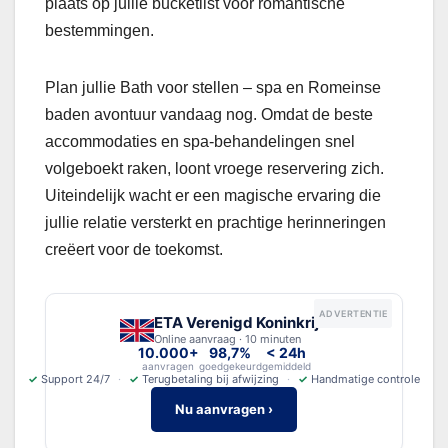
plaats op jullie bucketlist voor romantische
bestemmingen.
Plan jullie Bath voor stellen – spa en Romeinse
baden avontuur vandaag nog. Omdat de beste
accommodaties en spa-behandelingen snel
volgeboekt raken, loont vroege reservering zich.
Uiteindelijk wacht er een magische ervaring die
jullie relatie versterkt en prachtige herinneringen
creëert voor de toekomst.
ADVERTENTIE
ETA Verenigd Koninkrijk
Online aanvraag · 10 minuten
10.000+
98,7%
< 24h
aanvragen
goedgekeurd
gemiddeld
✓
Support 24/7
✓
Terugbetaling bij afwijzing
✓
Handmatige controle
Nu aanvragen ›