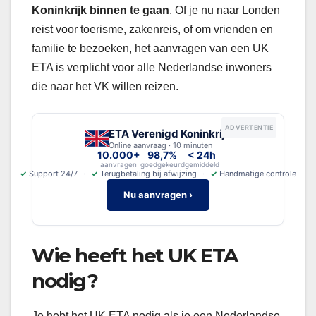
Koninkrijk binnen te gaan
. Of je nu naar Londen
reist voor toerisme, zakenreis, of om vrienden en
familie te bezoeken, het aanvragen van een UK
ETA is verplicht voor alle Nederlandse inwoners
die naar het VK willen reizen.
ADVERTENTIE
ETA Verenigd Koninkrijk
Online aanvraag · 10 minuten
10.000+
98,7%
< 24h
aanvragen
goedgekeurd
gemiddeld
✓
Support 24/7
✓
Terugbetaling bij afwijzing
✓
Handmatige controle
Nu aanvragen ›
Wie heeft het UK ETA
nodig?
Je hebt het UK ETA nodig als je een Nederlandse