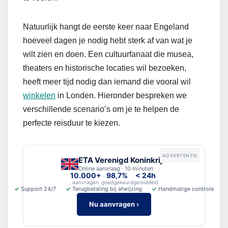
Natuurlijk hangt de eerste keer naar Engeland
hoeveel dagen je nodig hebt sterk af van wat je
wilt zien en doen. Een cultuurfanaat die musea,
theaters en historische locaties wil bezoeken,
heeft meer tijd nodig dan iemand die vooral wil
winkelen
in Londen. Hieronder bespreken we
verschillende scenario’s om je te helpen de
perfecte reisduur te kiezen.
ADVERTENTIE
ETA Verenigd Koninkrijk
Online aanvraag · 10 minuten
10.000+
98,7%
< 24h
aanvragen
goedgekeurd
gemiddeld
✓
Support 24/7
✓
Terugbetaling bij afwijzing
✓
Handmatige controle
Nu aanvragen ›