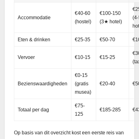
€2
€40-60
€100-150
Accommodatie
(4
(hostel)
(3★ hotel)
hot
Eten & drinken
€25-35
€50-70
€1
€3
Vervoer
€10-15
€15-25
(ta
€0-15
Bezienswaardigheden
(gratis
€20-40
€5
musea)
€75-
Totaal per dag
€185-285
€4
125
Op basis van dit overzicht kost een eerste reis van