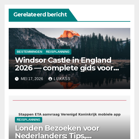
Gerelateerd bericht
BESTEMMINGEN
REISPLANNING
Windsor Castle in England
2026 — complete gids voor
Nederlanders
MEI 17, 2026
LUKASS
REISPLANNING
Londen Bezoeken voor
Nederlanders: Tips,