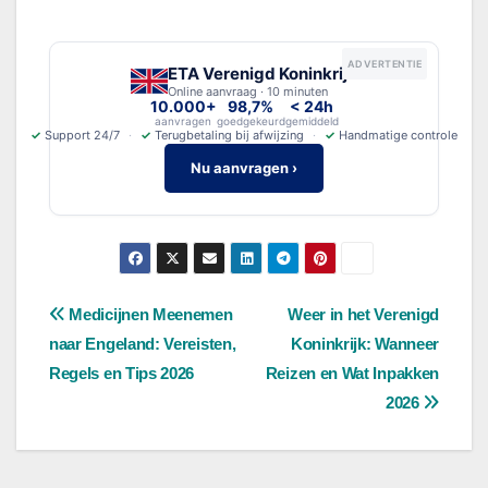
ADVERTENTIE
ETA Verenigd Koninkrijk
Online aanvraag · 10 minuten
10.000+
98,7%
< 24h
aanvragen
goedgekeurd
gemiddeld
✓
Support 24/7
✓
Terugbetaling bij afwijzing
✓
Handmatige controle
Nu aanvragen ›
Bericht
Medicijnen Meenemen
Weer in het Verenigd
naar Engeland: Vereisten,
Koninkrijk: Wanneer
navigatie
Regels en Tips 2026
Reizen en Wat Inpakken
2026