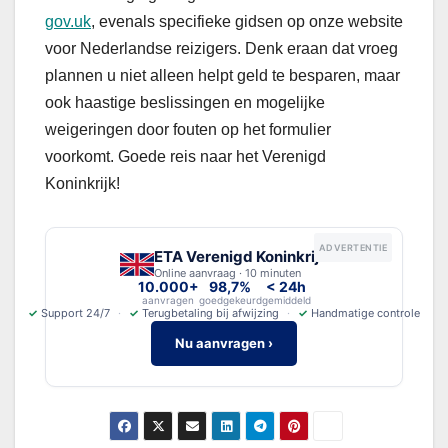
gov.uk
, evenals specifieke gidsen op onze website
voor Nederlandse reizigers. Denk eraan dat vroeg
plannen u niet alleen helpt geld te besparen, maar
ook haastige beslissingen en mogelijke
weigeringen door fouten op het formulier
voorkomt. Goede reis naar het Verenigd
Koninkrijk!
ADVERTENTIE
ETA Verenigd Koninkrijk
Online aanvraag · 10 minuten
10.000+
98,7%
< 24h
aanvragen
goedgekeurd
gemiddeld
✓
Support 24/7
✓
Terugbetaling bij afwijzing
✓
Handmatige controle
Nu aanvragen ›