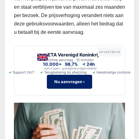
en staat verblijven toe van maximaal zes maanden
per bezoek. De prijsverhoging verandert niets aan
deze gebruiksvoorwaarden, alleen het bedrag dat
u betaalt bij de eerste aanvraag.
ADVERTENTIE
ETA Verenigd Koninkrijk
Online aanvraag · 10 minuten
10.000+
98,7%
< 24h
aanvragen
goedgekeurd
gemiddeld
✓
Support 24/7
✓
Terugbetaling bij afwijzing
✓
Handmatige controle
Nu aanvragen ›