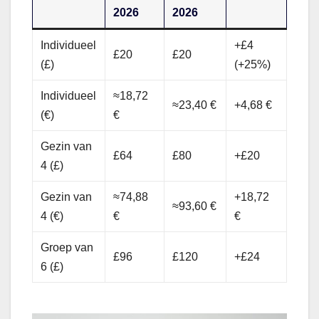
2026
2026
Individueel
+£4
£20
£20
(£)
(+25%)
Individueel
≈18,72
≈23,40 €
+4,68 €
(€)
€
Gezin van
£64
£80
+£20
4 (£)
Gezin van
≈74,88
+18,72
≈93,60 €
4 (€)
€
€
Groep van
£96
£120
+£24
6 (£)