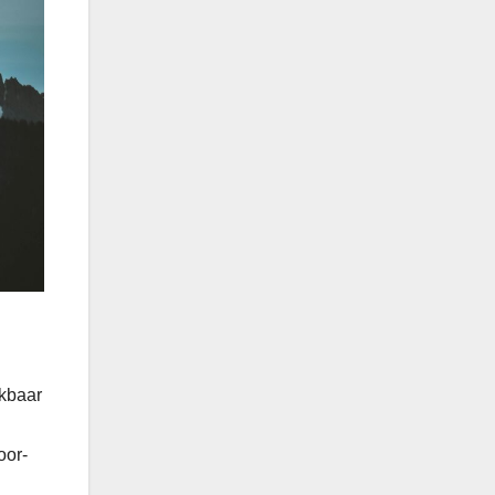
ikbaar
oor-