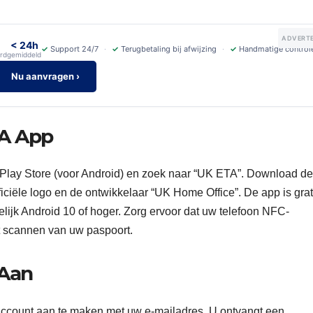
ADVERTE
< 24h
✓
Support 24/7
✓
Terugbetaling bij afwijzing
✓
Handmatige control
rd
gemiddeld
Nu aanvragen ›
TA App
 Play Store (voor Android) en zoek naar “UK ETA”. Download de
fficiële logo en de ontwikkelaar “UK Home Office”. De app is grat
lijk Android 10 of hoger. Zorg ervoor dat uw telefoon NFC-
het scannen van uw paspoort.
 Aan
ccount aan te maken met uw e-mailadres. U ontvangt een