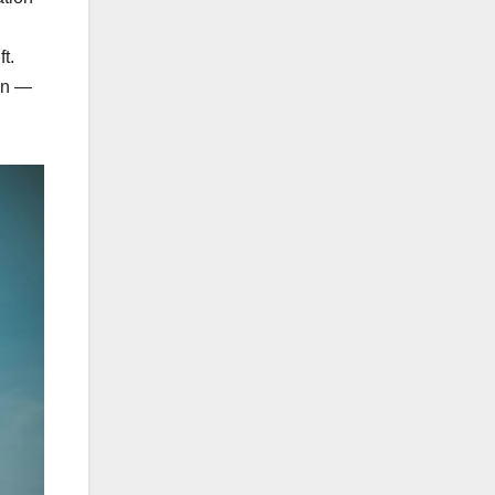
t.
ven —