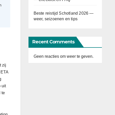
n
Beste reistijd Schotland 2026 —
weer, seizoenen en tips
Recent Comments
Geen reacties om weer te geven.
 zij
e ETA
g
 uit
 te
ation