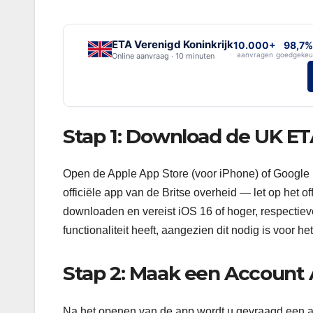
ETA Verenigd Koninkrijk
10.000+
98,7%
aanvragen
goedgekeu
Online aanvraag · 10 minuten
Stap 1: Download de UK E
Open de Apple App Store (voor iPhone) of Google
officiële app van de Britse overheid — let op het o
downloaden en vereist iOS 16 of hoger, respectieve
functionaliteit heeft, aangezien dit nodig is voor 
Stap 2: Maak een Account
Na het openen van de app wordt u gevraagd een a