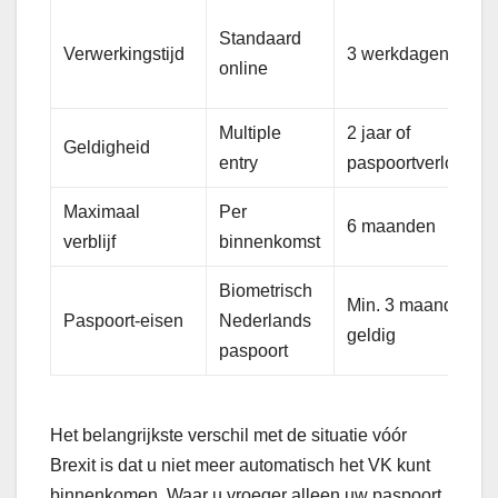
Standaard
Verwerkingstijd
3 werkdagen
online
Multiple
2 jaar of
Geldigheid
entry
paspoortverloop
Maximaal
Per
6 maanden
verblijf
binnenkomst
Biometrisch
Min. 3 maanden
Paspoort-eisen
Nederlands
geldig
paspoort
Het belangrijkste verschil met de situatie vóór
Brexit is dat u niet meer automatisch het VK kunt
binnenkomen. Waar u vroeger alleen uw paspoort