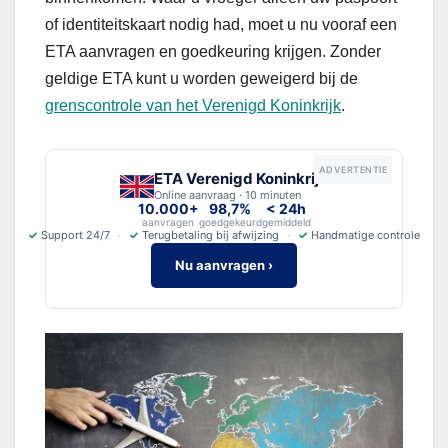
of identiteitskaart nodig had, moet u nu vooraf een
ETA aanvragen en goedkeuring krijgen. Zonder
geldige ETA kunt u worden geweigerd bij de
grenscontrole van het Verenigd Koninkrijk
.
ADVERTENTIE
ETA Verenigd Koninkrijk
Online aanvraag · 10 minuten
10.000+
98,7%
< 24h
aanvragen
goedgekeurd
gemiddeld
✓
Support 24/7
✓
Terugbetaling bij afwijzing
✓
Handmatige controle
Nu aanvragen ›