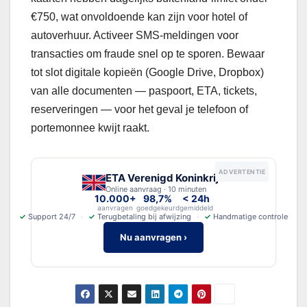
€750, wat onvoldoende kan zijn voor hotel of
autoverhuur. Activeer SMS-meldingen voor
transacties om fraude snel op te sporen. Bewaar
tot slot digitale kopieën (Google Drive, Dropbox)
van alle documenten — paspoort, ETA, tickets,
reserveringen — voor het geval je telefoon of
portemonnee kwijt raakt.
ADVERTENTIE
ETA Verenigd Koninkrijk
Online aanvraag · 10 minuten
10.000+
98,7%
< 24h
aanvragen
goedgekeurd
gemiddeld
✓
Support 24/7
✓
Terugbetaling bij afwijzing
✓
Handmatige controle
Nu aanvragen ›