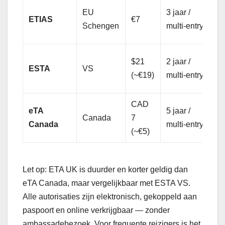
N
EU
3 jaar /
ETIAS
€7
N
Schengen
multi-entry
z
J
$21
2 jaar /
ESTA
VS
t
(~€19)
multi-entry
d
CAD
eTA
5 jaar /
J
Canada
7
Canada
multi-entry
<
(~€5)
Let op: ETA UK is duurder en korter geldig dan
eTA Canada, maar vergelijkbaar met ESTA VS.
Alle autorisaties zijn elektronisch, gekoppeld aan
paspoort en online verkrijgbaar — zonder
ambassadebezoek. Voor frequente reizigers is het