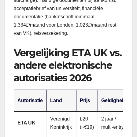
surcharge). Handige documenten bij aankomst:
acceptatiebrief van universiteit, financiële
documentatie (bankafschrift minimaal
1.334£/maand voor Londen, 1.023£/maand rest
van VK), reisverzekering.
Vergelijking ETA UK vs.
andere elektronische
autorisaties 2026
V
Autorisatie
Land
Prijs
Geldigheid
N
Verenigd
£20
2 jaar /
J
ETA UK
Koninkrijk
(~€19)
multi-entry
s