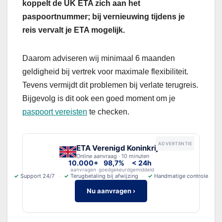
koppelt de UK ETA zich aan het
paspoortnummer; bij vernieuwing tijdens je
reis vervalt je ETA mogelijk.
Daarom adviseren wij minimaal 6 maanden
geldigheid bij vertrek voor maximale flexibiliteit.
Tevens vermijdt dit problemen bij verlate terugreis.
Bijgevolg is dit ook een goed moment om je
paspoort vereisten
te checken.
ADVERTENTIE
ETA Verenigd Koninkrijk
Online aanvraag · 10 minuten
10.000+
98,7%
< 24h
aanvragen
goedgekeurd
gemiddeld
✓
Support 24/7
✓
Terugbetaling bij afwijzing
✓
Handmatige controle
Nu aanvragen ›