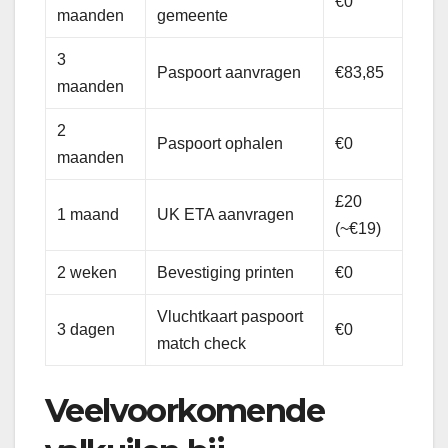
€0
maanden
gemeente
3
Paspoort aanvragen
€83,85
maanden
2
Paspoort ophalen
€0
maanden
£20
1 maand
UK ETA aanvragen
(~€19)
2 weken
Bevestiging printen
€0
Vluchtkaart paspoort
3 dagen
€0
match check
Veelvoorkomende