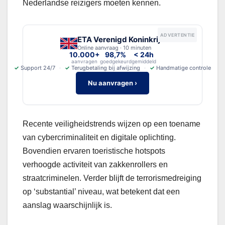
Nederlandse reizigers moeten kennen.
ADVERTENTIE
ETA Verenigd Koninkrijk
Online aanvraag · 10 minuten
10.000+
98,7%
< 24h
aanvragen
goedgekeurd
gemiddeld
✓
Support 24/7
✓
Terugbetaling bij afwijzing
✓
Handmatige controle
Nu aanvragen ›
Recente veiligheidstrends wijzen op een toename
van cybercriminaliteit en digitale oplichting.
Bovendien ervaren toeristische hotspots
verhoogde activiteit van zakkenrollers en
straatcriminelen. Verder blijft de terrorismedreiging
op ‘substantial’ niveau, wat betekent dat een
aanslag waarschijnlijk is.