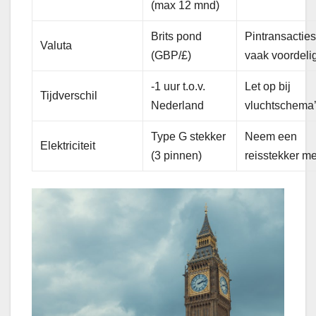
(max 12 mnd)
Brits pond
Pintransactie
Valuta
(GBP/£)
vaak voordeli
-1 uur t.o.v.
Let op bij
Tijdverschil
Nederland
vluchtschema
Type G stekker
Neem een
Elektriciteit
(3 pinnen)
reisstekker m