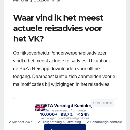
Waar vind ik het meest
actuele reisadvies voor
het VK?
Op rijksoverheid.nl/onderwerpen/reisadviezen
vindt u het meest actuele reisadvies. U kunt ook
de BuZa Reisapp downloaden voor offline
toegang. Daarnaast kunt u zich aanmelden voor e-
mailnotificaties bij wijzigingen in het reisadvies.
ADVERTENTIE
ETA Verenigd Koninkrijk
Online aanvraag · 10 minuten
10.000+
98,7%
< 24h
aanvragen
goedgekeurd
gemiddeld
✓
Support 24/7
✓
Terugbetaling bij afwijzing
✓
Handmatige controle