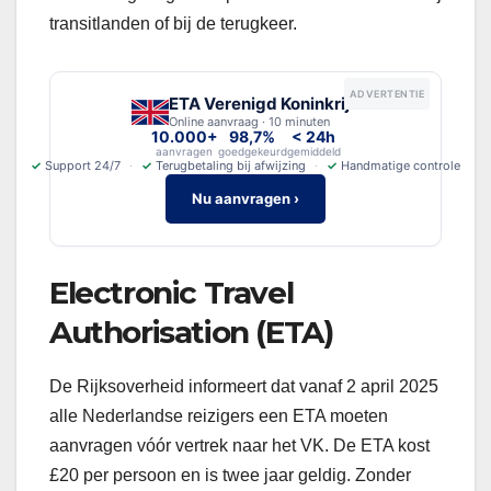
transitlanden of bij de terugkeer.
ADVERTENTIE
ETA Verenigd Koninkrijk
Online aanvraag · 10 minuten
10.000+
98,7%
< 24h
aanvragen
goedgekeurd
gemiddeld
✓
Support 24/7
✓
Terugbetaling bij afwijzing
✓
Handmatige controle
Nu aanvragen ›
Electronic Travel
Authorisation (ETA)
De Rijksoverheid informeert dat vanaf 2 april 2025
alle Nederlandse reizigers een ETA moeten
aanvragen vóór vertrek naar het VK. De ETA kost
£20 per persoon en is twee jaar geldig. Zonder