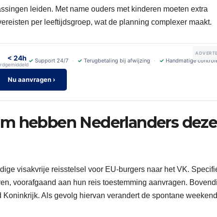
ssingen leiden. Met name ouders met kinderen moeten extra
vereisten per leeftijdsgroep, wat de planning complexer maakt.
ADVERTE
< 24h
✓
Support 24/7
✓
Terugbetaling bij afwijzing
✓
Handmatige control
rd
gemiddeld
Nu aanvragen ›
om hebben Nederlanders dez
dige visakvrije reisstelsel voor EU-burgers naar het VK. Specifi
deren, voorafgaand aan hun reis toestemming aanvragen. Bovend
gd Koninkrijk. Als gevolg hiervan verandert de spontane weekend