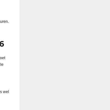
uren.
6
oet
le
rs wel