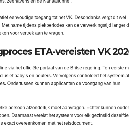
ens, zeehavens en de Kanaaltunnel.
latief eenvoudige toegang tot het VK. Desondanks vergt dit wel
 Met name tijdens piekperiodes kan de verwerkingstijd langer d
ken voor vertrek aan te vragen.
gproces ETA-vereisten VK 202
e via het officiële portaal van de Britse regering. Ten eerste m
clusief baby’s en peuters. Vervolgens controleert het systeem al
es. Ondertussen kunnen applicanten de voortgang van hun
 elke persoon afzonderlijk moet aanvragen. Echter kunnen oude
pen. Daarnaast vereist het systeem voor elk gezinslid dezelfde
ns exact overeenkomen met het reisdocument.