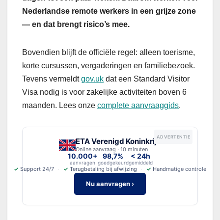
Nederlandse remote werkers in een grijze zone
— en dat brengt risico’s mee.
Bovendien blijft de officiële regel: alleen toerisme,
korte cursussen, vergaderingen en familiebezoek.
Tevens vermeldt
gov.uk
dat een Standard Visitor
Visa nodig is voor zakelijke activiteiten boven 6
maanden. Lees onze
complete aanvraaggids
.
ADVERTENTIE
ETA Verenigd Koninkrijk
Online aanvraag · 10 minuten
10.000+
98,7%
< 24h
aanvragen
goedgekeurd
gemiddeld
✓
Support 24/7
✓
Terugbetaling bij afwijzing
✓
Handmatige controle
Nu aanvragen ›