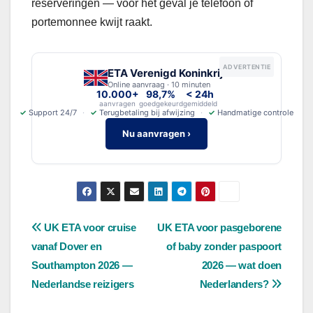
reserveringen — voor het geval je telefoon of
portemonnee kwijt raakt.
ADVERTENTIE
ETA Verenigd Koninkrijk
Online aanvraag · 10 minuten
10.000+
98,7%
< 24h
aanvragen
goedgekeurd
gemiddeld
✓
Support 24/7
✓
Terugbetaling bij afwijzing
✓
Handmatige controle
Nu aanvragen ›
Bericht
UK ETA voor cruise
UK ETA voor pasgeborene
vanaf Dover en
of baby zonder paspoort
navigatie
Southampton 2026 —
2026 — wat doen
Nederlandse reizigers
Nederlanders?