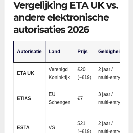
Vergelijking ETA UK vs.
andere elektronische
autorisaties 2026
V
Autorisatie
Land
Prijs
Geldigheid
N
Verenigd
£20
2 jaar /
J
ETA UK
Koninkrijk
(~€19)
multi-entry
s
N
EU
3 jaar /
ETIAS
€7
N
Schengen
multi-entry
z
J
$21
2 jaar /
ESTA
VS
t
(~€19)
multi-entry