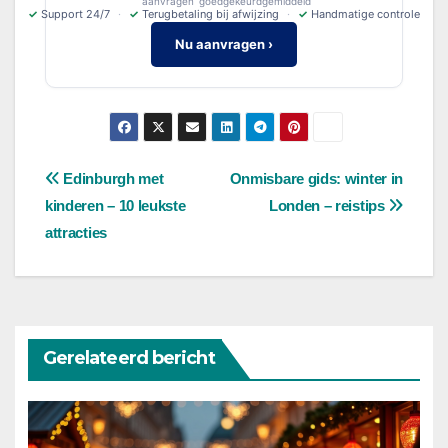
aanvragen
goedgekeurd
gemiddeld
✓
Support 24/7
✓
Terugbetaling bij afwijzing
✓
Handmatige controle
Nu aanvragen ›
Bericht
Edinburgh met
Onmisbare gids: winter in
kinderen – 10 leukste
Londen – reistips
navigatie
attracties
Gerelateerd bericht