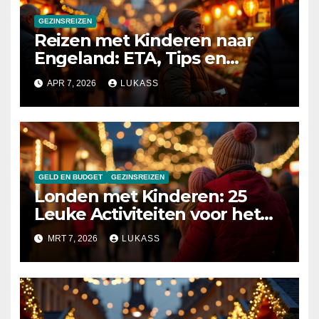
GEZINSREIZEN
Reizen met Kinderen naar
Engeland: ETA, Tips en
Praktische Gids 2026
APR 7, 2026
LUKASS
GELD EN BUDGET
GEZINSREIZEN
Londen met Kinderen: 25
Leuke Activiteiten voor het
Hele Gezin [2026]
MRT 7, 2026
LUKASS