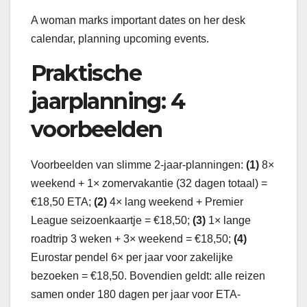
A woman marks important dates on her desk
calendar, planning upcoming events.
Praktische
jaarplanning: 4
voorbeelden
Voorbeelden van slimme 2-jaar-planningen:
(1)
8×
weekend + 1× zomervakantie (32 dagen totaal) =
€18,50 ETA;
(2)
4× lang weekend + Premier
League seizoenkaartje = €18,50;
(3)
1× lange
roadtrip 3 weken + 3× weekend = €18,50;
(4)
Eurostar pendel 6× per jaar voor zakelijke
bezoeken = €18,50. Bovendien geldt: alle reizen
samen onder 180 dagen per jaar voor ETA-