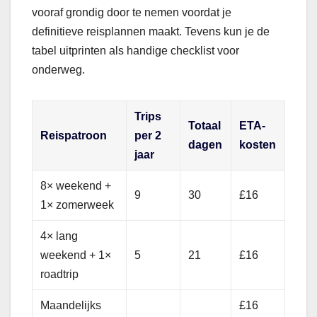
vooraf grondig door te nemen voordat je
definitieve reisplannen maakt. Tevens kun je de
tabel uitprinten als handige checklist voor
onderweg.
Trips
Totaal
ETA-
Reispatroon
per 2
dagen
kosten
jaar
8× weekend +
9
30
£16
1× zomerweek
4× lang
weekend + 1×
5
21
£16
roadtrip
Maandelijks
£16