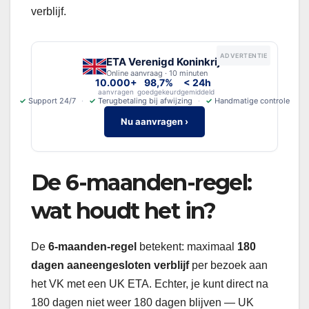
verblijf.
ADVERTENTIE
ETA Verenigd Koninkrijk
Online aanvraag · 10 minuten
10.000+
98,7%
< 24h
aanvragen
goedgekeurd
gemiddeld
✓
Support 24/7
✓
Terugbetaling bij afwijzing
✓
Handmatige controle
Nu aanvragen ›
De 6-maanden-regel:
wat houdt het in?
De
6-maanden-regel
betekent: maximaal
180
dagen aaneengesloten verblijf
per bezoek aan
het VK met een UK ETA. Echter, je kunt direct na
180 dagen niet weer 180 dagen blijven — UK