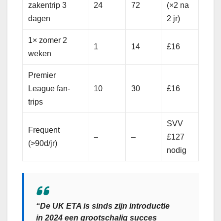
zakentrip 3
24
72
(×2 na
dagen
2 jr)
1× zomer 2
1
14
£16
weken
Premier
League fan-
10
30
£16
trips
SVV
Frequent
–
–
£127
(>90d/jr)
nodig
“De UK ETA is sinds zijn introductie
in 2024 een grootschalig succes