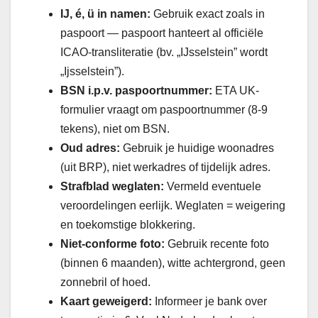
IJ, é, ü in namen:
Gebruik exact zoals in
paspoort — paspoort hanteert al officiële
ICAO-transliteratie (bv. „IJsselstein” wordt
„Ijsselstein”).
BSN i.p.v. paspoortnummer:
ETA UK-
formulier vraagt om paspoortnummer (8-9
tekens), niet om BSN.
Oud adres:
Gebruik je huidige woonadres
(uit BRP), niet werkadres of tijdelijk adres.
Strafblad weglaten:
Vermeld eventuele
veroordelingen eerlijk. Weglaten = weigering
en toekomstige blokkering.
Niet-conforme foto:
Gebruik recente foto
(binnen 6 maanden), witte achtergrond, geen
zonnebril of hoed.
Kaart geweigerd:
Informeer je bank over