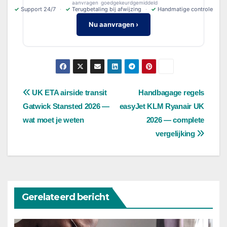
aanvragen
goedgekeurd
gemiddeld
✓
Support 24/7
✓
Terugbetaling bij afwijzing
✓
Handmatige controle
Nu aanvragen ›
Bericht
UK ETA airside transit
Handbagage regels
Gatwick Stansted 2026 —
easyJet KLM Ryanair UK
navigatie
wat moet je weten
2026 — complete
vergelijking
Gerelateerd bericht