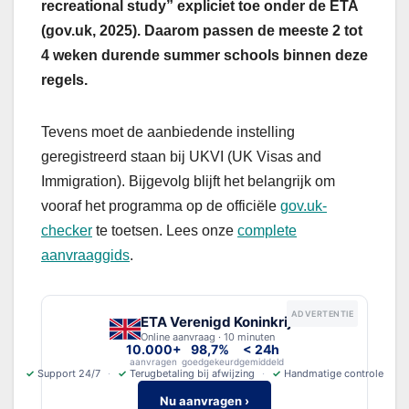
recreational study” expliciet toe onder de ETA
(gov.uk, 2025). Daarom passen de meeste 2 tot
4 weken durende summer schools binnen deze
regels.
Tevens moet de aanbiedende instelling
geregistreerd staan bij UKVI (UK Visas and
Immigration). Bijgevolg blijft het belangrijk om
vooraf het programma op de officiële
gov.uk-
checker
te toetsen. Lees onze
complete
aanvraaggids
.
ADVERTENTIE
ETA Verenigd Koninkrijk
Online aanvraag · 10 minuten
10.000+
98,7%
< 24h
aanvragen
goedgekeurd
gemiddeld
✓
Support 24/7
✓
Terugbetaling bij afwijzing
✓
Handmatige controle
Nu aanvragen ›