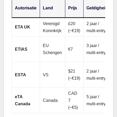
V
Autorisatie
Land
Prijs
Geldigheid
N
Verenigd
£20
2 jaar /
J
ETA UK
Koninkrijk
(~€19)
multi-entry
s
N
EU
3 jaar /
ETIAS
€7
N
Schengen
multi-entry
z
J
$21
2 jaar /
ESTA
VS
t
(~€19)
multi-entry
d
CAD
eTA
5 jaar /
J
Canada
7
Canada
multi-entry
<
(~€5)