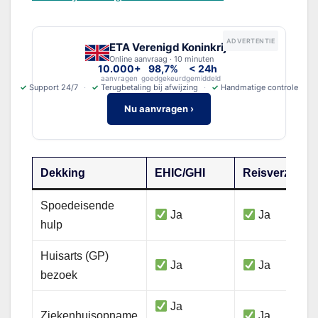
ADVERTENTIE
ETA Verenigd Koninkrijk
Online aanvraag · 10 minuten
10.000+
98,7%
< 24h
aanvragen
goedgekeurd
gemiddeld
✓
Support 24/7
✓
Terugbetaling bij afwijzing
✓
Handmatige controle
Nu aanvragen ›
Dekking
EHIC/GHI
Reisverzeker
Spoedeisende
Ja
Ja
hulp
Huisarts (GP)
Ja
Ja
bezoek
Ja
Ziekenhuisopname
Ja