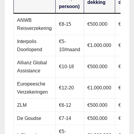
dekking
dekki
persoon)
ANWB
€8-15
€500.000
€2.500
Reisverzekering
Interpolis
€5-
€1.000.000
€5.000
Doorlopend
10/maand
Allianz Global
€10-18
€500.000
€2.000
Assistance
Europeesche
€12-20
€1.000.000
€3.000
Verzekeringen
ZLM
€6-12
€500.000
€2.000
De Goudse
€7-14
€500.000
€2.500
€5-