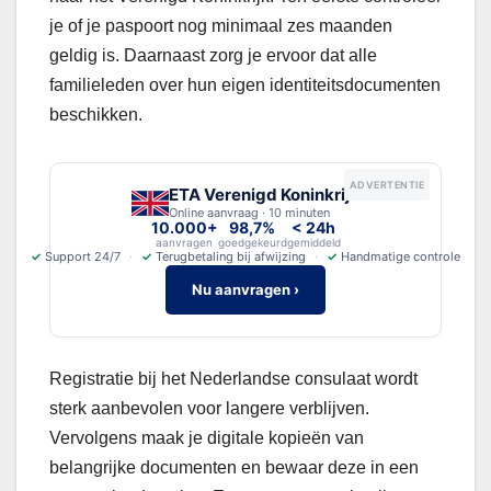
je of je paspoort nog minimaal zes maanden
geldig is. Daarnaast zorg je ervoor dat alle
familieleden over hun eigen identiteitsdocumenten
beschikken.
ADVERTENTIE
ETA Verenigd Koninkrijk
Online aanvraag · 10 minuten
10.000+
98,7%
< 24h
aanvragen
goedgekeurd
gemiddeld
✓
Support 24/7
✓
Terugbetaling bij afwijzing
✓
Handmatige controle
Nu aanvragen ›
Registratie bij het Nederlandse consulaat wordt
sterk aanbevolen voor langere verblijven.
Vervolgens maak je digitale kopieën van
belangrijke documenten en bewaar deze in een