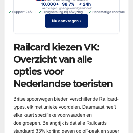
Online aanvraag · 10 minuten
10.000+
98,7%
< 24h
aanvragen
goedgekeurd
gemiddeld
✓
Support 24/7
✓
Terugbetaling bij afwijzing
✓
Handmatige controle
Nu aanvragen ›
Railcard kiezen VK:
Overzicht van alle
opties voor
Nederlandse toeristen
Britse spoorwegen bieden verschillende Railcard-
types, elk met unieke voordelen. Daarnaast heeft
elke kaart specifieke voorwaarden en
doelgroepen. Belangrijk is dat alle Railcards
standaard 33% korting geven op off-peak en super