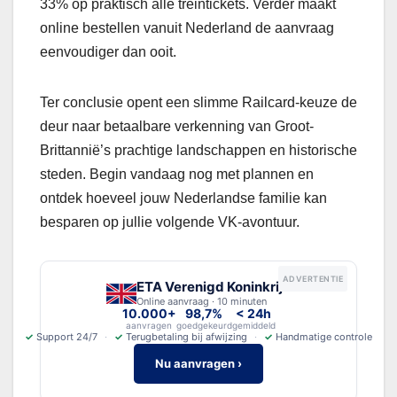
33% op praktisch alle treintickets. Verder maakt
online bestellen vanuit Nederland de aanvraag
eenvoudiger dan ooit.
Ter conclusie opent een slimme Railcard-keuze de
deur naar betaalbare verkenning van Groot-
Brittannië’s prachtige landschappen en historische
steden. Begin vandaag nog met plannen en
ontdek hoeveel jouw Nederlandse familie kan
besparen op jullie volgende VK-avontuur.
ADVERTENTIE
ETA Verenigd Koninkrijk
Online aanvraag · 10 minuten
10.000+
98,7%
< 24h
aanvragen
goedgekeurd
gemiddeld
✓
Support 24/7
✓
Terugbetaling bij afwijzing
✓
Handmatige controle
Nu aanvragen ›