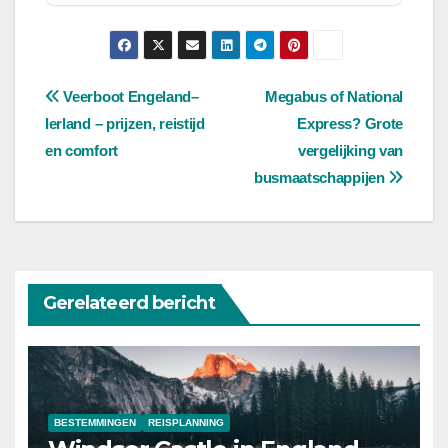
Bericht
Veerboot Engeland–
Megabus of National
Ierland – prijzen, reistijd
Express? Grote
navigatie
en comfort
vergelijking van
busmaatschappijen
Gerelateerd bericht
BESTEMMINGEN
REISPLANNING