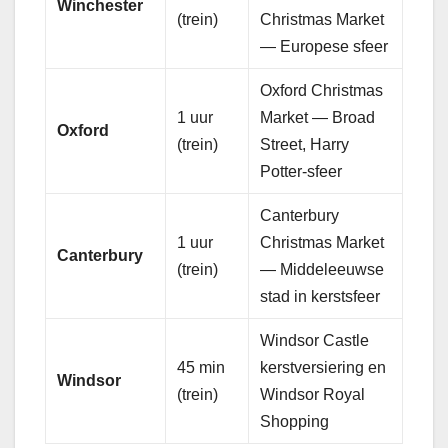
Winchester
(trein)
Christmas Market
— Europese sfeer
Oxford Christmas
1 uur
Market — Broad
Oxford
(trein)
Street, Harry
Potter-sfeer
Canterbury
1 uur
Christmas Market
Canterbury
(trein)
— Middeleeuwse
stad in kerstsfeer
Windsor Castle
45 min
kerstversiering en
Windsor
(trein)
Windsor Royal
Shopping