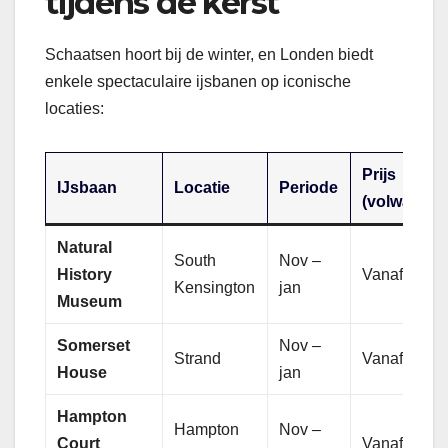
tijdens de kerst
Schaatsen hoort bij de winter, en Londen biedt
enkele spectaculaire ijsbanen op iconische
locaties:
Prijs
IJsbaan
Locatie
Periode
(volwassen
Natural
South
Nov –
History
Vanaf £12
Kensington
jan
Museum
Somerset
Nov –
Strand
Vanaf £14
House
jan
Hampton
Hampton
Nov –
Court
Vanaf £20