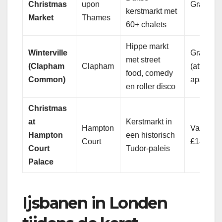
Christmas
upon
Gratis
kerstmarkt met
Market
Thames
60+ chalets
Hippe markt
Winterville
Gratis
met street
(Clapham
Clapham
(attractie
food, comedy
Common)
apart)
en roller disco
Christmas
at
Kerstmarkt in
Hampton
Vanaf
Hampton
een historisch
Court
£18
Court
Tudor-paleis
Palace
Ijsbanen in Londen