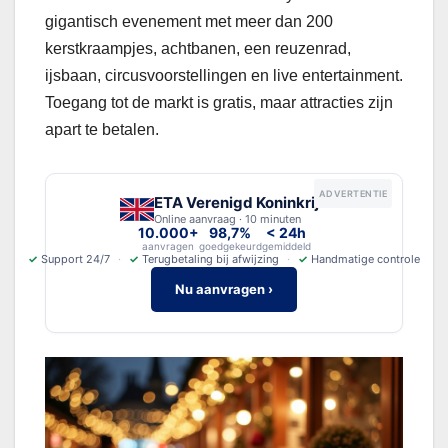
gigantisch evenement met meer dan 200
kerstkraampjes, achtbanen, een reuzenrad,
ijsbaan, circusvoorstellingen en live entertainment.
Toegang tot de markt is gratis, maar attracties zijn
apart te betalen.
ADVERTENTIE
ETA Verenigd Koninkrijk
Online aanvraag · 10 minuten
10.000+
98,7%
< 24h
aanvragen
goedgekeurd
gemiddeld
✓
Support 24/7
✓
Terugbetaling bij afwijzing
✓
Handmatige controle
Nu aanvragen ›