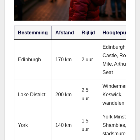
Bestemming
Afstand
Rijtijd
Hoogtepunten
Edinburgh
Castle, Royal
Edinburgh
170 km
2 uur
Mile, Arthur’s
Seat
Windermere,
2,5
Lake District
200 km
Keswick,
uur
wandelen
York Minster,
1,5
York
140 km
Shambles,
uur
stadsmuren