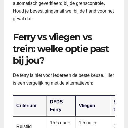
automatisch geverifieerd bij de grenscontrole.
Houd je bevestigingsmail wel bij de hand voor het
geval dat.
Ferry vs vliegen vs
trein: welke optie past
bij jou?
De ferry is niet voor iedereen de beste keuze. Hier
is een vergelijking met de alternatieven:
DFDS
Eurost
Criterium
Vliegen
Ferry
trein
15,5 uur +
1,5 uur +
Reistijd
3 uur 