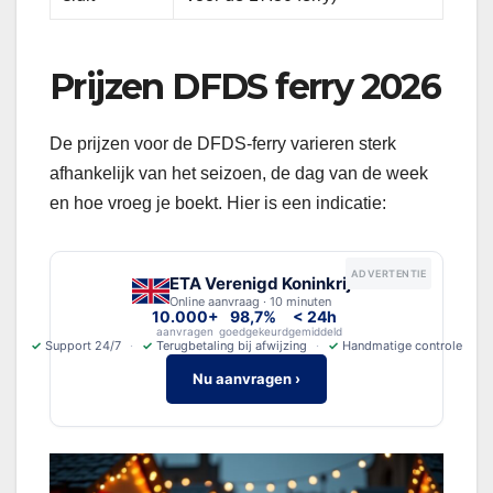
Prijzen DFDS ferry 2026
De prijzen voor de DFDS-ferry varieren sterk
afhankelijk van het seizoen, de dag van de week
en hoe vroeg je boekt. Hier is een indicatie:
ADVERTENTIE
ETA Verenigd Koninkrijk
Online aanvraag · 10 minuten
10.000+
98,7%
< 24h
aanvragen
goedgekeurd
gemiddeld
✓
Support 24/7
✓
Terugbetaling bij afwijzing
✓
Handmatige controle
Nu aanvragen ›