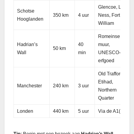
Glencoe, Loch
Schotse
350 km
4 uur
Ness, Fort
Hooglanden
William
Romeinse
Hadrian’s
40
muur,
50 km
Wall
min
UNESCO-
erfgoed
Old Trafford,
Etihad,
Manchester
240 km
3 uur
Northern
Quarter
Londen
440 km
5 uur
Via de A1(M)
Tip
: Begin met een bezoek aan
Hadrian’s Wall
,