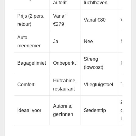
autorit
luchthaven
Prijs (2 pers.
Vanaf
Vanaf €80
Vanaf 
retour)
€279
Auto
Ja
Nee
Nee
meenemen
Streng
Bagagelimiet
Onbeperkt
Ruim
(lowcost)
Hutcabine,
Comfort
Vliegtuigstoel
Treinc
restaurant
Zakelij
Autoreis,
Ideaal voor
Stedentrip
centraa
gezinnen
Londe