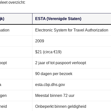
leet overzicht:
jk)
ESTA (Verenigde Staten)
sation
Electronic System for Travel Authorization
2009
$21 (circa €19)
loopt
2 jaar of tot paspoort verloopt
90 dagen per bezoek
a
esta.cbp.dhs.gov
agen
Meestal binnen 72 uur
heid
Onbeperkt binnen geldigheid