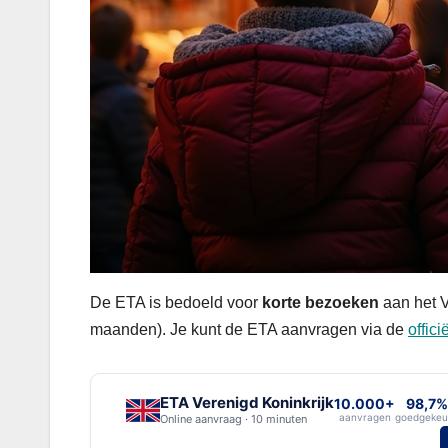
De ETA is bedoeld voor
korte bezoeken
aan het VK
maanden). Je kunt de ETA aanvragen via de
offic
ETA Verenigd Koninkrijk
10.000+
98,7%
aanvragen
goedgekeu
Online aanvraag · 10 minuten