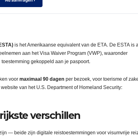
Nu aanvragen ›
(ESTA)
is het Amerikaanse equivalent van de ETA. De ESTA is a
ie deelnemen aan het Visa Waiver Program (VWP), waaronder
e toestemming gekoppeld aan je paspoort.
eken voor
maximaal 90 dagen
per bezoek, voor toerisme of zake
e website van het U.S. Department of Homeland Security:
ijkste verschillen
jn — beide zijn digitale reistoestemmingen voor visumvrije rei