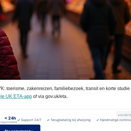
: toerisme, zakenreizen, familiebezoek, transit en korte studie 
iële UK ETA-app
of via gov.uk/eta.
ADVERTE
< 24h
✓
Support 24/7
✓
Terugbetaling bij afwijzing
✓
Handmatige control
rd
gemiddeld