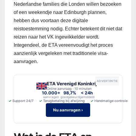
Nederlandse families die Londen willen bezoeken
of een weekendje naar Edinburgh plannen,
hebben dus voortaan deze digitale
reistoestemming nodig. Echter betekent dit niet dat
reizen naar het VK ingewikkelder wordt.
Integendeel, de ETA vereenvoudigt het proces
aanzienlijk vergeleken met traditionele visa-
aanvragen.
ADVERTENTIE
ETA Verenigd Koninkrijk
Online aanvraag · 10 minuten
10.000+
98,7%
< 24h
aanvragen
goedgekeurd
gemiddeld
✓
Support 24/7
✓
Terugbetaling bij afwijzing
✓
Handmatige controle
Nu aanvragen ›