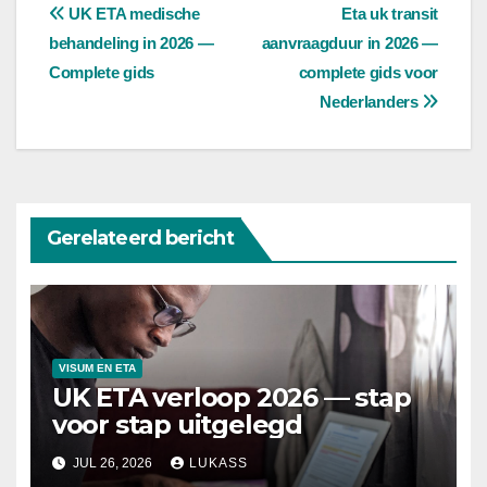
Bericht
UK ETA medische
Eta uk transit
behandeling in 2026 —
aanvraagduur in 2026 —
navigatie
Complete gids
complete gids voor
Nederlanders
Gerelateerd bericht
VISUM EN ETA
UK ETA verloop 2026 — stap
voor stap uitgelegd
JUL 26, 2026
LUKASS