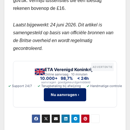
gov.uk. Vermijd tussensites die een toeslag
rekenen bovenop de £16.
Laatst bijgewerkt: 24 juni 2026. Dit artikel is
samengesteld op basis van officiële bronnen van
de Britse overheid en wordt regelmatig
gecontroleerd.
ADVERTENTIE
ETA Verenigd Koninkrijk
Online aanvraag · 10 minuten
10.000+
98,7%
< 24h
aanvragen
goedgekeurd
gemiddeld
✓
Support 24/7
✓
Terugbetaling bij afwijzing
✓
Handmatige controle
Nu aanvragen ›