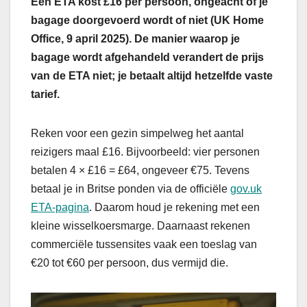
Een ETA kost £16 per persoon, ongeacht of je
bagage doorgevoerd wordt of niet (UK Home
Office, 9 april 2025). De manier waarop je
bagage wordt afgehandeld verandert de prijs
van de ETA niet; je betaalt altijd hetzelfde vaste
tarief.
Reken voor een gezin simpelweg het aantal
reizigers maal £16. Bijvoorbeeld: vier personen
betalen 4 × £16 = £64, ongeveer €75. Tevens
betaal je in Britse ponden via de officiële
gov.uk
ETA-pagina
. Daarom houd je rekening met een
kleine wisselkoersmarge. Daarnaast rekenen
commerciële tussensites vaak een toeslag van
€20 tot €60 per persoon, dus vermijd die.