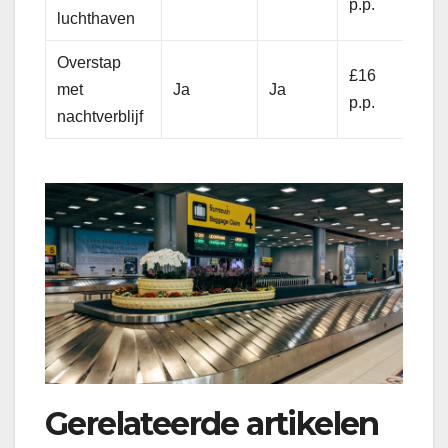
p.p.
luchthaven
Overstap
£16
met
Ja
Ja
p.p.
nachtverblijf
Gerelateerde artikelen