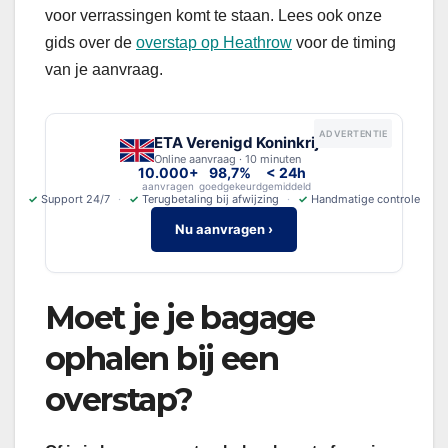
voor verrassingen komt te staan. Lees ook onze
gids over de
overstap op Heathrow
voor de timing
van je aanvraag.
ADVERTENTIE
ETA Verenigd Koninkrijk
Online aanvraag · 10 minuten
10.000+
98,7%
< 24h
aanvragen
goedgekeurd
gemiddeld
✓
Support 24/7
✓
Terugbetaling bij afwijzing
✓
Handmatige controle
Nu aanvragen ›
Moet je je bagage
ophalen bij een
overstap?