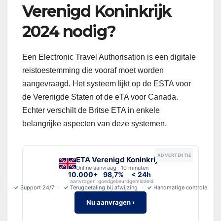
Verenigd Koninkrijk
2024 nodig?
Een Electronic Travel Authorisation is een digitale
reistoestemming die vooraf moet worden
aangevraagd. Het systeem lijkt op de ESTA voor
de Verenigde Staten of de eTA voor Canada.
Echter verschilt de Britse ETA in enkele
belangrijke aspecten van deze systemen.
ADVERTENTIE
ETA Verenigd Koninkrijk
Online aanvraag · 10 minuten
10.000+
98,7%
< 24h
aanvragen
goedgekeurd
gemiddeld
✓
Support 24/7
✓
Terugbetaling bij afwijzing
✓
Handmatige controle
Nu aanvragen ›