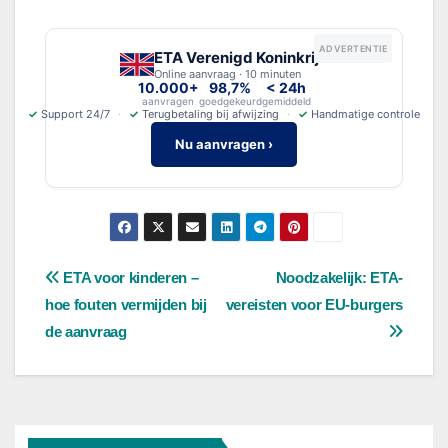
ADVERTENTIE
ETA Verenigd Koninkrijk
Online aanvraag · 10 minuten
10.000+
98,7%
< 24h
aanvragen
goedgekeurd
gemiddeld
✓
Support 24/7
✓
Terugbetaling bij afwijzing
✓
Handmatige controle
Nu aanvragen ›
Bericht
ETA voor kinderen –
Noodzakelijk: ETA-
hoe fouten vermijden bij
vereisten voor EU-burgers
navigatie
de aanvraag